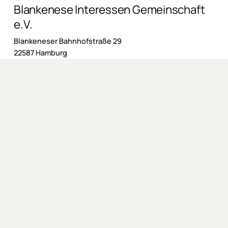
Blankenese Interessen Gemeinschaft
e.V.
Blankeneser Bahnhofstraße 29
22587 Hamburg
Impressum
AGB
Datenschutzerklärung
Widerrufsbelehrung
Liefer- und Zahlungsbedingungen
Mitgliedschaft
Pfahlewer
Projekte
©
2026
. Alle Rechte vorbehalten.