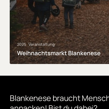
2025
Veranstaltung
Weihnachtsmarkt Blankenese
Blankenese
braucht
Mensch
anpacken! Bist
du
dabei?